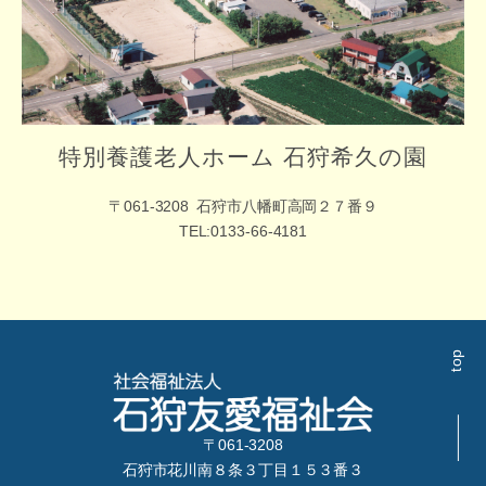
特別養護老人ホーム 石狩希久の園
〒061-3208
石狩市八幡町高岡２７番９
TEL:0133-66-4181
top
〒061-3208
石狩市花川南８条３丁目１５３番３